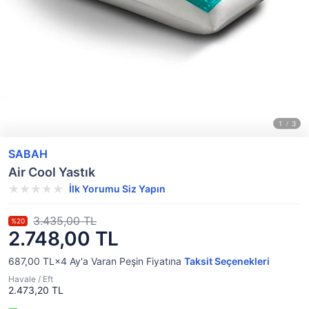
SABAH
Air Cool Yastık
İlk Yorumu Siz Yapın
3.435,00 TL
%20
2.748,00 TL
687,00 TL×4
Ay'a Varan
Peşin Fiyatına
Taksit Seçenekleri
Havale / Eft
2.473,20 TL