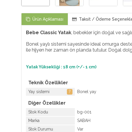
Ürün Açıklaması
Taksit / Ödeme Seçenekle
Bebe Classic Yatak
, bebekler için doğal ve sağl
Bonel yaylı sistemi sayesinde ideal omurga desteğ
ile hijyen her zaman ön planda tutulur. Doğal dol
Yatak Yüksekliği : 18 cm (+/- 1 cm)
Teknik Özellikler
Yay sistemi
?
Bonel yay
Diğer Özellikler
Stok Kodu
bg-001
Marka
SABAH
Stok Durumu
Var