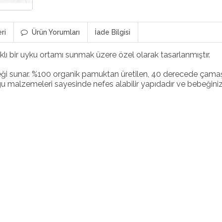
ri
Ürün Yorumları
İade Bilgisi
ıklı bir uyku ortamı sunmak üzere özel olarak tasarlanmıştır.
i sunar. %100 organik pamuktan üretilen, 40 derecede çamaşır m
gu malzemeleri sayesinde nefes alabilir yapıdadır ve bebeğiniz