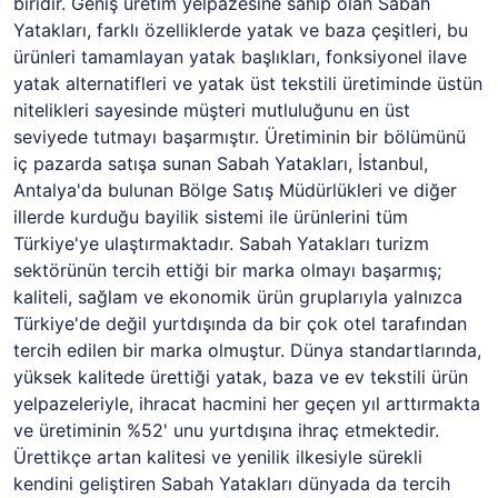
biridir. Geniş üretim yelpazesine sahip olan Sabah
Yatakları, farklı özelliklerde yatak ve baza çeşitleri, bu
ürünleri tamamlayan yatak başlıkları, fonksiyonel ilave
yatak alternatifleri ve yatak üst tekstili üretiminde üstün
nitelikleri sayesinde müşteri mutluluğunu en üst
seviyede tutmayı başarmıştır. Üretiminin bir bölümünü
iç pazarda satışa sunan Sabah Yatakları, İstanbul,
Antalya'da bulunan Bölge Satış Müdürlükleri ve diğer
illerde kurduğu bayilik sistemi ile ürünlerini tüm
Türkiye'ye ulaştırmaktadır. Sabah Yatakları turizm
sektörünün tercih ettiği bir marka olmayı başarmış;
kaliteli, sağlam ve ekonomik ürün gruplarıyla yalnızca
Türkiye'de değil yurtdışında da bir çok otel tarafından
tercih edilen bir marka olmuştur. Dünya standartlarında,
yüksek kalitede ürettiği yatak, baza ve ev tekstili ürün
yelpazeleriyle, ihracat hacmini her geçen yıl arttırmakta
ve üretiminin %52' unu yurtdışına ihraç etmektedir.
Ürettikçe artan kalitesi ve yenilik ilkesiyle sürekli
kendini geliştiren Sabah Yatakları dünyada da tercih