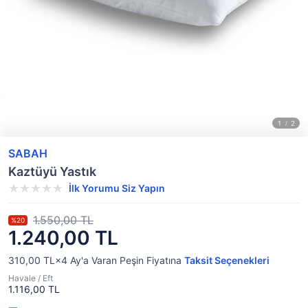
SABAH
Kaztüyü Yastık
İlk Yorumu Siz Yapın
1.550,00 TL
%20
1.240,00 TL
310,00 TL×4
Ay'a Varan
Peşin Fiyatına
Taksit Seçenekleri
Havale / Eft
1.116,00 TL