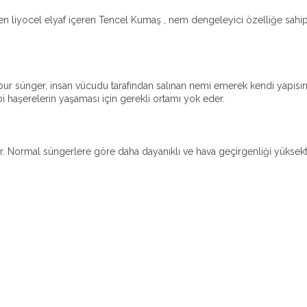
 liyocel elyaf içeren Tencel Kumaş , nem dengeleyici özelliğe sahiptir
ellpur sünger, insan vücudu tarafından salınan nemi emerek kendi yapıs
i haşerelerin yaşaması için gerekli ortamı yok eder.
. Normal süngerlere göre daha dayanıklı ve hava geçirgenliği yüksekti