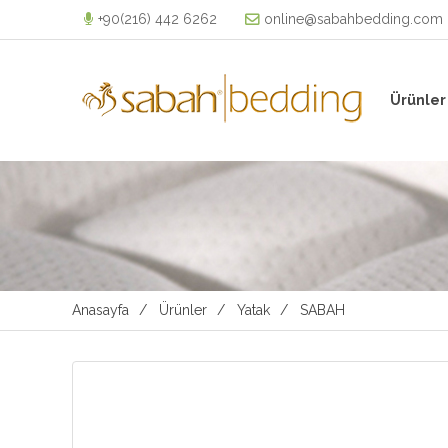
+90(216) 442 6262
online@sabahbedding.com
Ürünler
Anasayfa
Ürünler
Yatak
SABAH