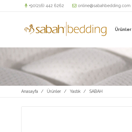
+90(216) 442 6262
online@sabahbedding.com
Ürünler
Anasayfa
Ürünler
Yastık
SABAH