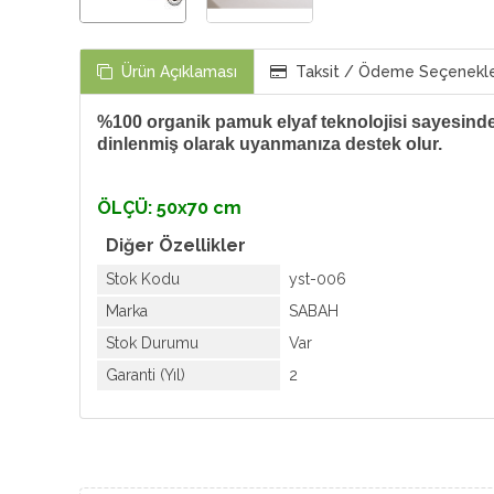
Ürün Açıklaması
Taksit / Ödeme Seçenekle
%100 organik pamuk elyaf teknolojisi sayesin
dinlenmiş
olarak uyanmanıza destek olur.
ÖLÇÜ: 50x70 cm
Diğer Özellikler
Stok Kodu
yst-006
Marka
SABAH
Stok Durumu
Var
Garanti (Yıl)
2