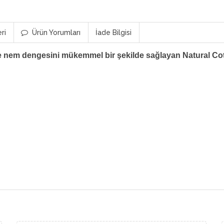
ri
Ürün Yorumları
İade Bilgisi
de nem dengesini mükemmel bir ş
ekilde sağ
layan Natural Cot