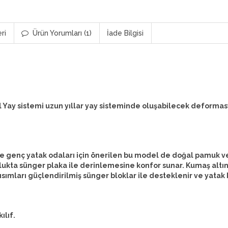
ri
Ürün Yorumları (1)
İade Bilgisi
 Yay sistemi uzun yıllar yay sisteminde oluşabilecek deformasyo
e genç yatak odaları için önerilen bu model de doğal pamuk ve
unlukta sünger plaka ile derinlemesine konfor sunar. Kumaş altı
kısımları güçlendirilmiş sünger bloklar ile desteklenir ve ya
ılıf.