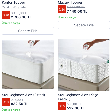
Konfor Topper
Macaw Topper
Yatak üstü şilteler
9.300,00 TL
%20
7.440,00 TL
3.485,00 TL
%20
2.788,00 TL
Sepete Ekle
Sepete Ekle
Sıvı Geçirmez Alez (Fitted)
Sıvı Geçirmez Alez (Köşe
Lastikli)
925,00 TL
%10
832,50 TL
580,00 TL
%10
522,00 TL