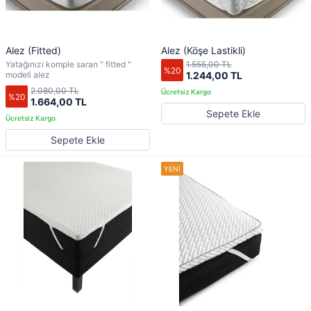
Alez (Fitted)
Alez (Köşe Lastikli)
Yatağınızı komple saran " fitted "
1.555,00 TL
%20
modeli alez
1.244,00 TL
2.080,00 TL
%20
1.664,00 TL
Sepete Ekle
Sepete Ekle