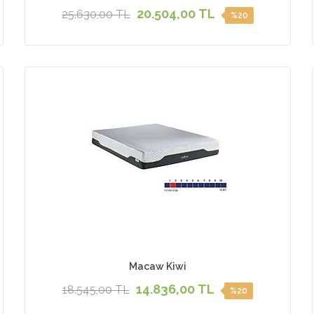
20.504,00 TL
25.630,00 TL
%20
Macaw Kiwi
14.836,00 TL
18.545,00 TL
%20