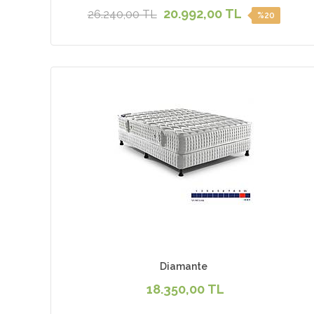
20.992,00 TL
26.240,00 TL
%20
Diamante
18.350,00 TL