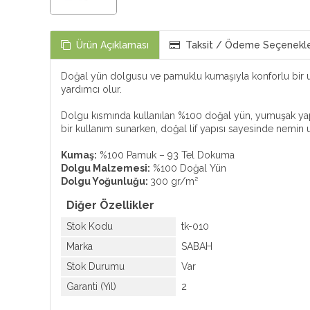
Ürün Açıklaması
Taksit / Ödeme Seçenekle
Doğal yün dolgusu ve pamuklu kumaşıyla konforlu bir u
yardımcı olur.
Dolgu kısmında kullanılan %100 doğal yün, yumuşak yapıs
bir kullanım sunarken, doğal lif yapısı sayesinde nemin u
Kumaş:
%100 Pamuk – 93 Tel Dokuma
Dolgu Malzemesi:
%100 Doğal Yün
Dolgu Yoğunluğu:
300 gr/m²
Diğer Özellikler
Stok Kodu
tk-010
Marka
SABAH
Stok Durumu
Var
Garanti (Yıl)
2